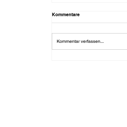
Kommentare
Kommentar verfassen...
Erfrischende Eiskreationen
für einen unvergesslichen
Sommer