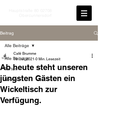
Hauptstraße
80 02708
Obercunnersdorf
Beitrag
Alle Beiträge
Café Brumme
Alle Beiträge
19. Juli 2021
0 Min. Lesezeit
Ab heute steht unseren
Torten
jüngsten Gästen ein
Neues
Wickeltisch zur
Verfügung.